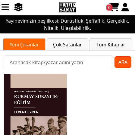
0
Yayınevimizin beş ilkesi: Dürüstlük, Şeffaflık, Gerçeklik,
Nitelik, Ulaşılabilirlik.
Yeni Çıkanlar
Çok Satanlar
Tüm Kitaplar
ARA