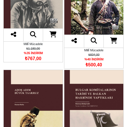
Millî Mücadele
₺1.180,00
Millî Mücadele
%35 İNDİRİM
₺834,00
₺767,00
%40 İNDİRİM
₺500,40