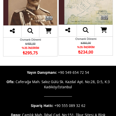
Osmanlı Dönemi
Osmanlı Dönemi
₺360,00
₺455,00
%35 İNDİRİM
%35 İNDİRİM
₺234,00
₺295,75
Yayın Danışmanı:
+90 549 654 72 54
Ofis:
Caferağa Mah. Sakız Gülü Sk. Kazdal Apt. No:28, D:5, K:3
Kadıköy/İstanbul
---------------------------
Sipariş Hattı:
+90 555 089 32 62
Depo:
Çamlık Mah. İkbal Cad. No:151, İlkur Sitesi A Blok