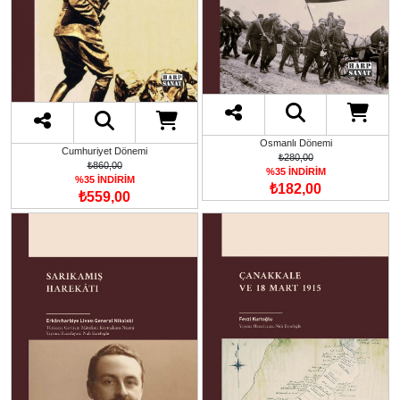
Osmanlı Dönemi
Cumhuriyet Dönemi
₺280,00
₺860,00
%35 İNDİRİM
%35 İNDİRİM
₺182,00
₺559,00