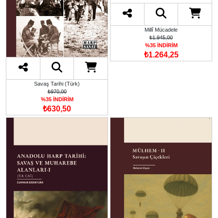
Millî Mücadele
₺1.945,00
%35 İNDİRİM
₺1.264,25
Savaş Tarihi (Türk)
₺970,00
%35 İNDİRİM
₺630,50