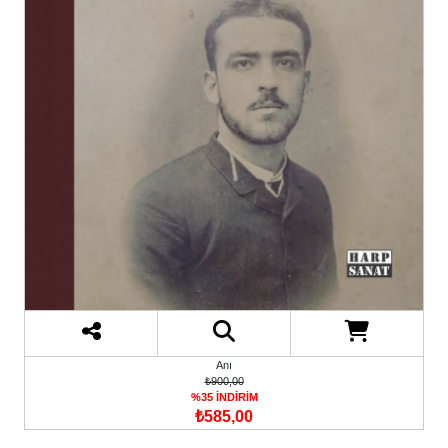
Anı
₺900,00
%35 İNDİRİM
₺585,00