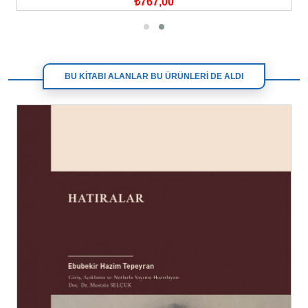
₺767,00
BU KİTABI ALANLAR BU ÜRÜNLERİ DE ALDI