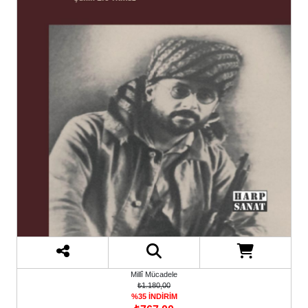
Millî Mücadele
₺1.180,00
%35 İNDİRİM