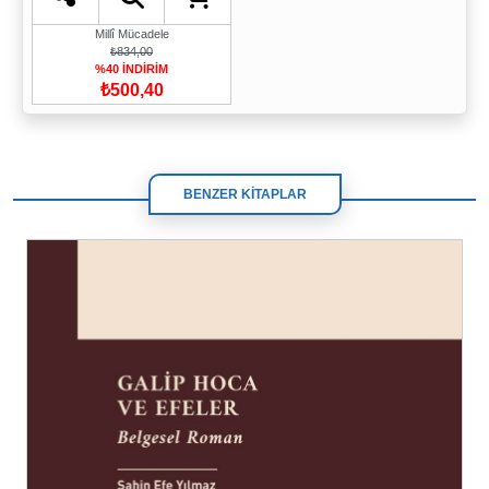
Millî Mücadele
₺834,00
%40 İNDİRİM
₺500,40
BENZER KİTAPLAR