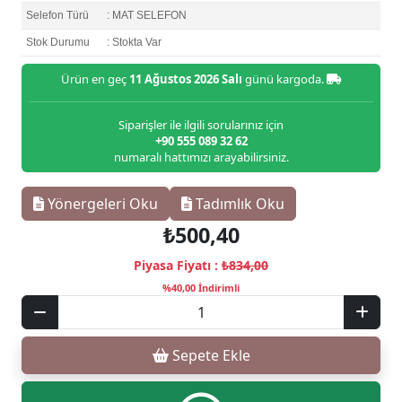
Selefon Türü
: MAT SELEFON
Stok Durumu
: Stokta Var
Ürün en geç
11 Ağustos 2026 Salı
günü kargoda.
Siparişler ile ilgili sorularınız için
+90 555 089 32 62
numaralı hattımızı arayabilirsiniz.
Yönergeleri Oku
Tadımlık Oku
₺500,40
Piyasa Fiyatı :
₺834,00
%40,00 İndirimli
Sepete Ekle