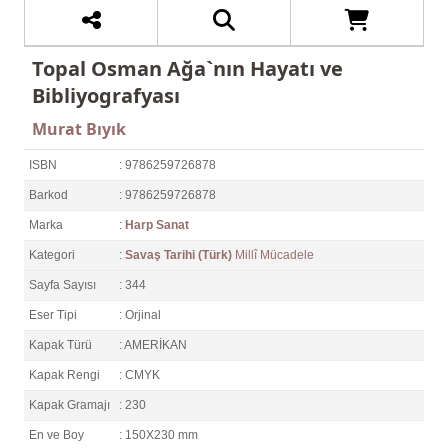
Topal Osman Ağa`nın Hayatı ve
Bibliyografyası
Murat Bıyık
ISBN
: 9786259726878
Barkod
: 9786259726878
Marka
:
Harp Sanat
Kategori
:
Savaş Tarihi (Türk)
Millî Mücadele
Sayfa Sayısı
: 344
Eser Tipi
: Orjinal
Kapak Türü
: AMERİKAN
Kapak Rengi
: CMYK
Kapak Gramajı
: 230
En ve Boy
: 150X230 mm