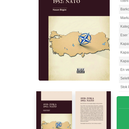
ISBN
Bark
Mark
Kateg
Eser 
Kapa
Kapa
Kapa
En v
Selef
Stok