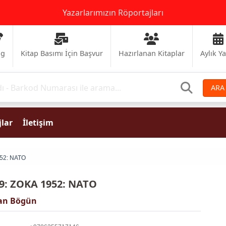
Yazarlarımızın Röportajları
og
Kitap Basımı İçin Başvur
Hazırlanan Kitaplar
Aylık Y
ARA
lar
İletişim
52: NATO
9: ZOKA 1952: NATO
an Bögün