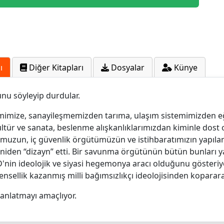
ı
Diğer Kitapları
Dosyalar
Künye
u söyleyip durdular.
mimize, sanayileşmemizden tarıma, ulaşım sistemimizden 
ltür ve sanata, beslenme alışkanlıklarımızdan kiminle dost
uzun, iç güvenlik örgütümüzün ve istihbaratımızın yapılan
yeniden “dizayn” etti. Bir savunma örgütünün bütün bunları
in ideolojik ve siyasi hegemonya aracı olduğunu gösteriyo
ensellik kazanmış milli bağımsızlıkçı ideolojisinden koparara
 anlatmayı amaçlıyor.