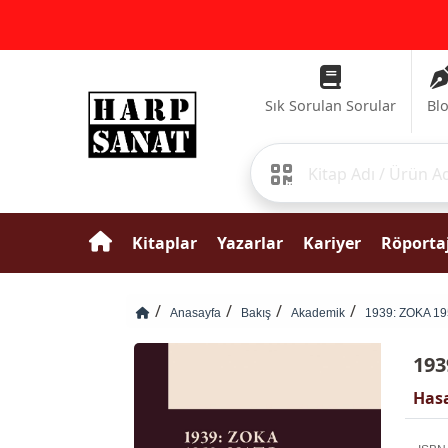
Sık Sorulan Sorular
Bl
Kitaplar
Yazarlar
Kariyer
Röportaj
Anasayfa
Bakış
Akademik
1939: ZOKA 19
193
Has