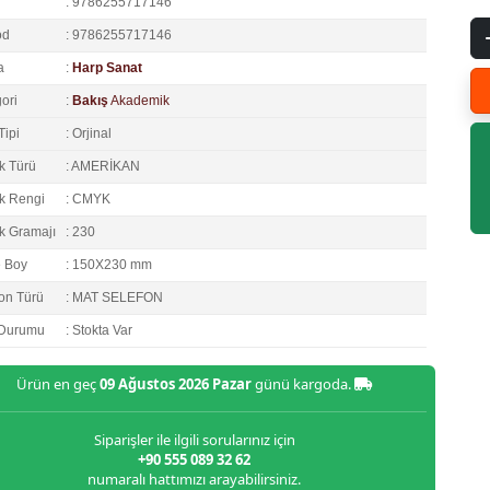
: 9786255717146
od
: 9786255717146
a
:
Harp Sanat
ori
:
Bakış
Akademik
Tipi
: Orjinal
k Türü
: AMERİKAN
k Rengi
: CMYK
k Gramajı
: 230
e Boy
: 150X230 mm
on Türü
: MAT SELEFON
 Durumu
: Stokta Var
Ürün en geç
09 Ağustos 2026 Pazar
günü kargoda.
Siparişler ile ilgili sorularınız için
+90 555 089 32 62
numaralı hattımızı arayabilirsiniz.