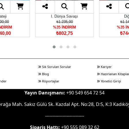
ateji
I. Dünya Savaşı
Di
00,00
₺1.235,00
₺1.1
NDİRİM
%35 İNDİRİM
%35 İ
40,00
₺802,75
₺74
Sık Sorulan Sorular
Kariyer
Blog
Hazırlanan Kitapla
nder
Röportajlar
Yönetici Girişi
Yayın Danışmanı:
+90 549 654 72 54
rağa Mah. Sakız Gülü Sk. Kazdal Apt. No:28, D:5, K:3 Kadıkö
---------------------------
Sipariş Hattı:
+90 555 089 32 62