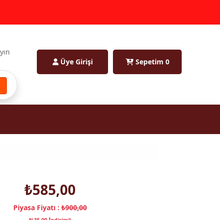
ayın
Üye Girişi
Sepetim
0
₺585,00
Piyasa Fiyatı :
₺900,00
%35,00 İndirimli