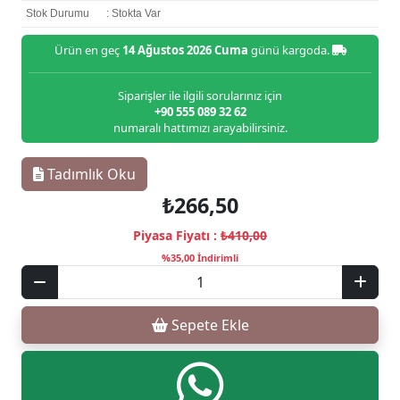
Stok Durumu
: Stokta Var
Ürün en geç
14 Ağustos 2026 Cuma
günü kargoda.
Siparişler ile ilgili sorularınız için
+90 555 089 32 62
numaralı hattımızı arayabilirsiniz.
Tadımlık Oku
₺266,50
Piyasa Fiyatı :
₺410,00
%35,00 İndirimli
Sepete Ekle