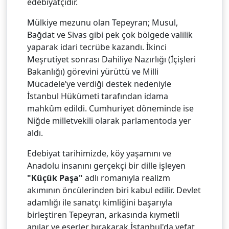
edebiyatçıdır.
Mülkiye mezunu olan Tepeyran; Musul,
Bağdat ve Sivas gibi pek çok bölgede valilik
yaparak idari tecrübe kazandı. İkinci
Meşrutiyet sonrası Dahiliye Nazırlığı (İçişleri
Bakanlığı) görevini yürüttü ve Milli
Mücadele’ye verdiği destek nedeniyle
İstanbul Hükümeti tarafından idama
mahkûm edildi. Cumhuriyet döneminde ise
Niğde milletvekili olarak parlamentoda yer
aldı.
Edebiyat tarihimizde, köy yaşamını ve
Anadolu insanını gerçekçi bir dille işleyen
"Küçük Paşa"
adlı romanıyla realizm
akımının öncülerinden biri kabul edilir. Devlet
adamlığı ile sanatçı kimliğini başarıyla
birleştiren Tepeyran, arkasında kıymetli
anılar ve eserler bırakarak İstanbul'da vefat