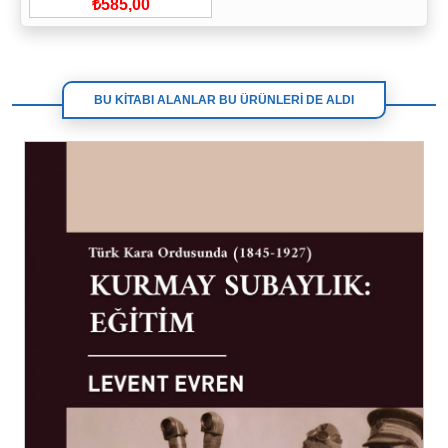
₺585,00
BU KİTABI ALANLAR BU ÜRÜNLERİ DE ALDI