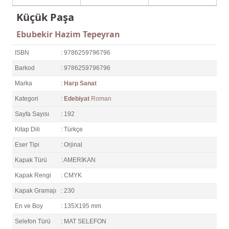
Küçük Paşa
Ebubekir Hazim Tepeyran
ISBN
: 9786259796796
Barkod
: 9786259796796
Marka
:
Harp Sanat
Kategori
:
Edebiyat
Roman
Sayfa Sayısı
: 192
Kitap Dili
: Türkçe
Eser Tipi
: Orjinal
Kapak Türü
: AMERİKAN
Kapak Rengi
: CMYK
Kapak Gramajı
: 230
En ve Boy
: 135X195 mm
Selefon Türü
: MAT SELEFON