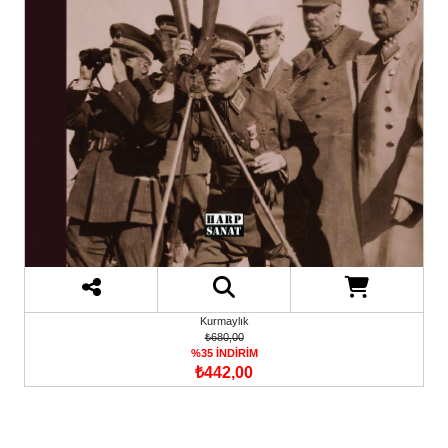
Kurmaylık
₺680,00
%35 İNDİRİM
₺442,00